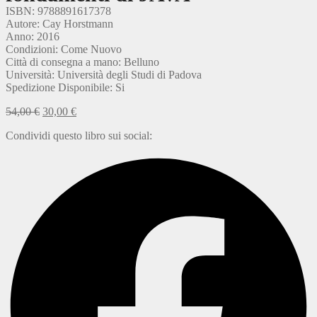
ISBN: 9788891617378
Autore: Cay Horstmann
Anno: 2016
Condizioni: Come Nuovo
Città di consegna a mano: Belluno
Università: Università degli Studi di Padova
Spedizione Disponibile: Si
54,00
€
30,00
€
Condividi questo libro sui social: